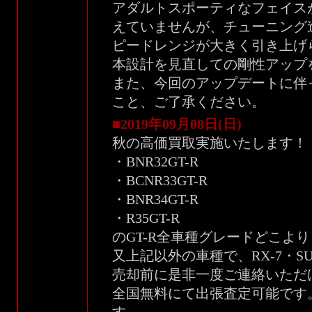
アダルトスポーティなフェイス
えていませんが、チューニング
ピードレンジが大きく引き上げ
本設計を見直しての剛性アップ
また、今回のアップデートに伴
こと、ご了承ください。
■2019年09月08日(日)
秋の高価買取実施いたします！
・BNR32GT-R
・BCNR33GT-R
・BNR34GT-R
・R35GT-R
のGT-R全車種グレードどこよ
又上記以外の車種で、RX-7・S
売却前に是非一度ご連絡いただ
全国無料にて出張査定可能です