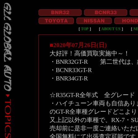
［
TOP
］ ［
ABOUT US
］ ［
N
■2020年07月26日(日)
大好評！高価買取実施中～！
・BNR32GT-R 第二世代は
・BCNR33GT-R
・BNR34GT-R
☆R35GT-R全年式 全グレー
・ハイチューン車両も自信あり
のGT-R全車種グレードどこよ
又上記以外の車種で、RX-7・S
売却前に是非一度ご連絡いただ
全国無料にて出張査定可能です