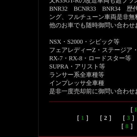
又R35GT-Rの改造車両も超プ
BNR32 BCNR33 BNR3
ング、フルチューン車両是非無
他のお車でも随時御問い合わせ
NSX・S2000・シビック等
フェアレディーZ・ステージア
RX-7・RX-8・ロードスター等
SUPRA・アリスト等
ランサー系全車種等
インプレッサ全車種
是非一度売却前に御問い合わせ
［
［
1
］ ［ 2 ］ ［
3
］
［
8
］