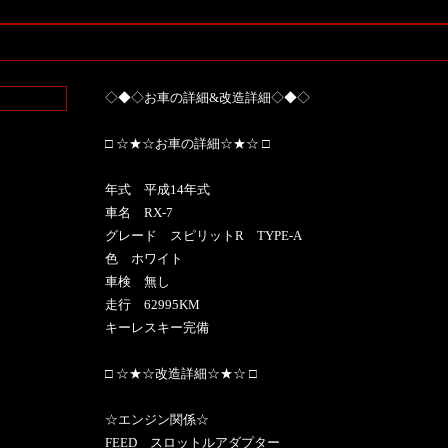
◇◆◇お車の詳細&改造詳細◇◆◇
□ ☆★☆お車の詳細☆★☆ □
年式 平成14年式
車名 RX-7
グレード スピリットR TYPE-A
色 ホワイト
車検 無し
走行 62995KM
キーレスキー完備
□ ☆★☆改造詳細☆★☆ □
☆エンジン関係☆
FEED スロットルアダプター