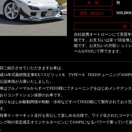
無
車 検
SOLDO
価格（税込み）
備 
自社提携オートローンにて実質年率
能です。お支 払いは楽々!頭金無
能です。お支払いの月額シ ュミ
ールかFAXにて即できます。
回ご紹介させていただきますお車は、
成14年式最終限定車RX-7スピリットR TYPEーA FEEDチューニング!430P
公認車両が入庫いたしました。
車はフルノーマルからすべてFEED様にてチューニングをはじめメンテナン
おりコンディション抜群のお車です。
回りをはじめ駆動関係や制動・冷却などすべてFEED様にて製作されており
す。
段乗り～サーキット走行も安心して楽しめる仕様で、ワイド化されたコーナ
ング時の安定感又オリジナルタービンにて430PSになるパワーで乗っていて
。