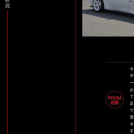
今
平
ー
お
て
足
で
普
キ
す