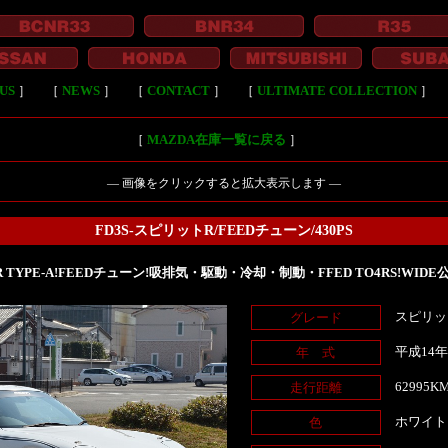
US
］
［
NEWS
］
［
CONTACT
］
［
ULTIMATE COLLECTION
］
［
MAZDA在庫一覧に戻る
］
― 画像をクリックすると拡大表示します ―
FD3S-スピリットR/FEEDチューン/430PS
T-R TYPE-A!FEEDチューン!吸排気・駆動・冷却・制動・FFED TO4RS!WIDE
スピリット
グレード
平成14
年 式
62995K
走行距離
ホワイト
色