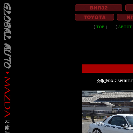
［
TOP
］
［
ABOUT 
☆希少RX-7 SPIRI