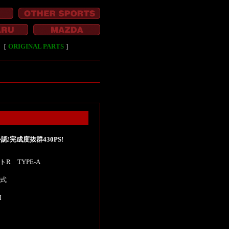
［
ORIGINAL PARTS
］
公認!完成度抜群430PS!
R TYPE-A
年式
M