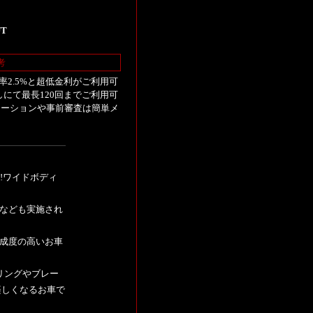
UT
考
2.5%と超低金利がご利用可
しにて最長120回までご利用可
レーションや事前審査は簡単メ
S!ワイドボディ
スなども実施され
完成度の高いお車
リングやブレー
楽しくなるお車で