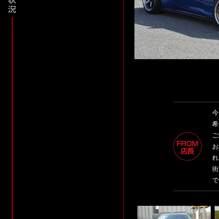
今
希
ご
お
れ
街
で