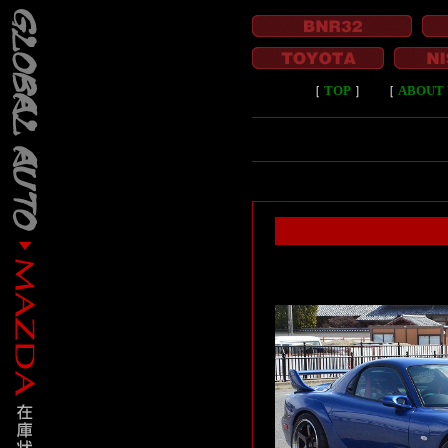
［
TOP
］
［
ABOUT 