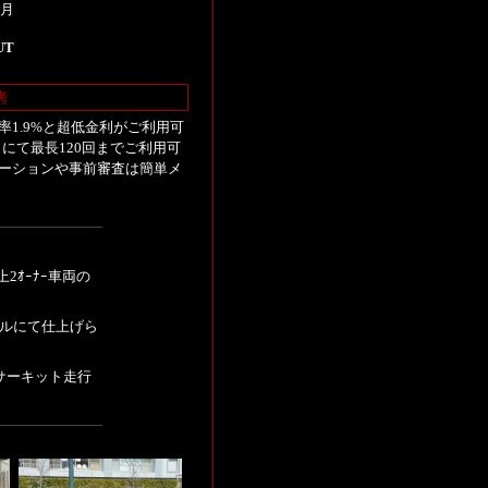
4月
UT
考
1.9%と超低金利がご利用可
にて最長120回までご利用可
ーションや事前審査は簡単メ
2ｵｰﾅｰ車両の
タルにて仕上げら
サーキット走行