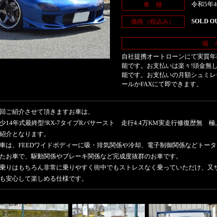
令和5年
車 検
SOLD O
価格（税込み）
備 
自社提携オートローンにて実質年率
能です。お支払いは楽々!頭金無し
能です。お支払いの月額シュミレ
ールかFAXにて即できます。
回ご紹介させて頂きますお車は、
少14年式最終型!RX-7タイプRバサースト 走行4.4万KM実走行修復歴無 極上
紹介となります。
車は、FEEDワイドボディーに吸・排気関係や冷却、電子制御関係などトー
たお車で、駆動関係やブレーキ関係など完成度抜群のお車です。
乗りはもちろん非常に乗りやすく街中でもストレスなく乗っていただけ、又
も安心して楽しめる仕様です。