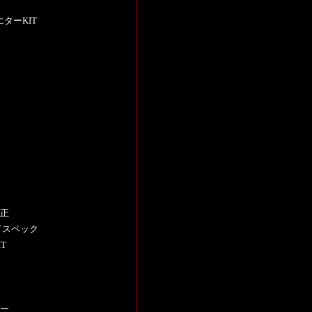
エターKIT
修正
ードスペック
T
ター