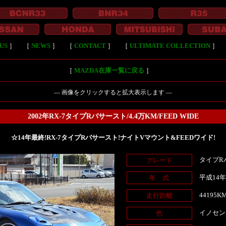
US
］
［
NEWS
］
［
CONTACT
］
［
ULTIMATE COLLECTION
］
［
MAZDA在庫一覧に戻る
］
― 画像をクリックすると拡大表示します ―
2002年RX-7タイプRバサースト/4.4万KM/FEED WIDE
☆14年最終!RX-7タイプRバサースト!ナイトVマウント&FEEDワイド!
タイプR
グレード
平成14
年 式
44195K
走行距離
イノセン
色