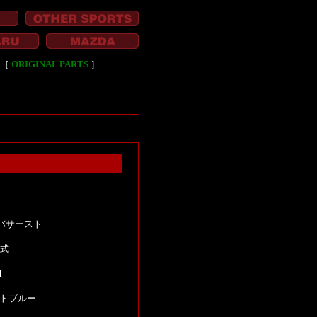
［
ORIGINAL PARTS
］
バサースト
年式
M
トブルー