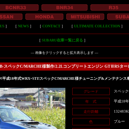
US
］
［
NEWS
］
［
CONTACT
］
［
ULTIMATE COLLECTION
］
［
SUBARU在庫一覧に戻る
］
― 画像をクリックすると拡大表示します ―
B-スペックC/MARCHE様製作/2.2Lコンプリートエンジン GTⅢRSタ
!平成18年式WRXｰSTI!スペックC!MARCHE様チューニング&メンテナンス
スペック
グレード
平成18
年 式
132483
走行距離
ブルー
色