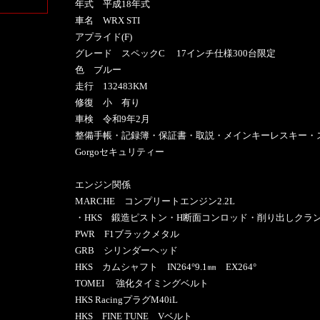
年式 平成18年式
車名 WRX STI
アプライド(F)
グレード スペックC 17インチ仕様300台限定
色 ブルー
走行 132483KM
修復 小 有り
車検 令和9年2月
整備手帳・記録簿・保証書・取説・メインキーレスキー・
Gorgoセキュリティー
エンジン関係
MARCHE コンプリートエンジン2.2L
・HKS 鍛造ピストン・H断面コンロッド・削り出しクラ
PWR F1ブラックメタル
GRB シリンダーヘッド
HKS カムシャフト IN264°9.1㎜ EX264°
TOMEI 強化タイミングベルト
HKS RacingプラグM40iL
HKS FINE TUNE Vベルト