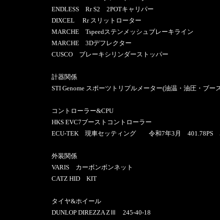
ENDLESS Rr S2 2POTキャリパー
DIXCEL Rr スリットローター
MARCHE Tspeedステンメッシュブレーキライン
MARCHE 3Dデフレクター
CUSCO ブレーキシリンダーストッパー
計器関係
STI Genome スポーツトリプルメーター(油温・油圧・ブー
コントローラー&CPU
HKS EVC7ブーストコントローラー
ECU-TEK 現車セッティング 令和7年3月 401.78PS 54
外装関係
VARIS カーボンボンネット
CATZ HID KIT
タイヤ&ホイール
DUNLOP DIREZZA ZⅢ 245-40-18