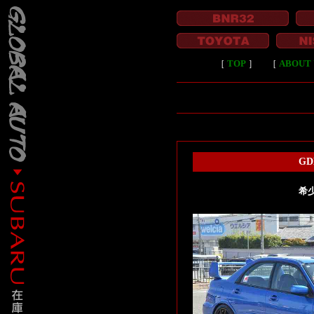
［
TOP
］
［
ABOUT 
GD
希少