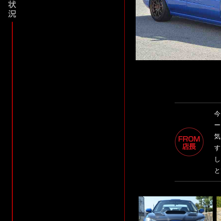
今
ー
気
す
し
と