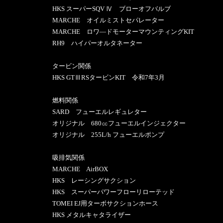
HKS スーパーSQV Ⅳ ブローオフバルブ
MARCHE オイルミストセパレーター
MARCHE ロワ―ドモーターマウンティングKIT
RH9 ハイパーオルタネーター
タービン関係
HKS GTⅢRSタービンKIT 令和7年3月
燃料関係
SARD フューエルレギュレター
オリジナル 680㏄フューエルインジェクター
オリジナル 255L/h フューエルポンプ
吸排気関係
MARCHE AirBOX
HKS レーシングサクション
HKS スーパーパワーフローリローテッド
TOMEI EJ用ターボサクションホース
HKS メタルキャタライザー