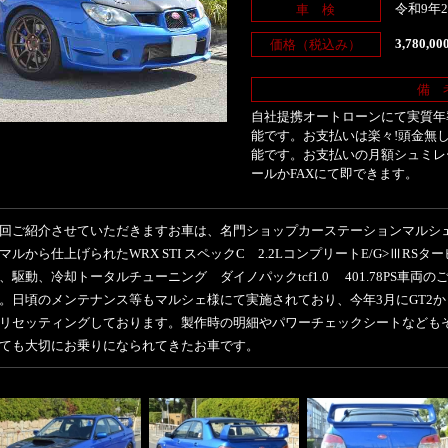
令和9年
車 検
3,780,0
価格（税込み）
備 
自社提携オートローンにて実質年率
能です。お支払いは楽々!頭金無し
能です。お支払いの月額シュミレ
ールかFAXにて即できます。
回ご紹介させていただきますお車は、名門ショップカーステーションマルシ
マルから仕上げられたWRX STI スペックC 2.2LコンプリートE/G>ⅢRSタ
、駆動、冷却トータルチューニング ダイノパックtcf1.0 401.78PS車両
。日頃のメンテナンス等もマルシェ様にて実施されており、今年3月にGT2から
リセッティングしております。製作時の明細やパワーチェックシートなども
ても大切にお乗りになられてきたお車です。