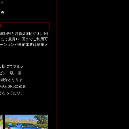
2月
00円
考
3.4%と超低金利がご利用可
にて最長120回までご利用可
ーションや事前審査は簡単メ
ェ様にてフルノ
ービン 吸・排
のご紹介となりま
GT3RSに変更
そろっており、