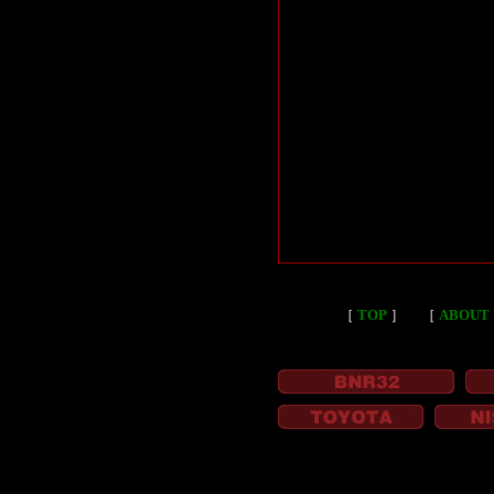
［
TOP
］
［
ABOUT 