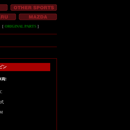
［
ORIGINAL PARTS
］
ービン
車両!
C
年式
KM