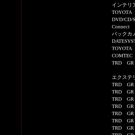
インテリ
TOYOT
DVD/CD/
Connect
バックカ
DATESYS
TOYOTA 
COMTE
TRD G
エクステ
TRD G
TRD GR
TRD G
TRD GR
TRD G
TRD G
TRD G