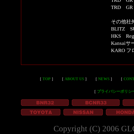
TRD G
TRD G
その他社
BLITZ S
HKS Re
Kansa
KARO 
［
TOP
］
［
ABOUT US
］
［
NEWS
］
［
CON
［
プライバシーポリシ
Copyright (C) 2006 GL