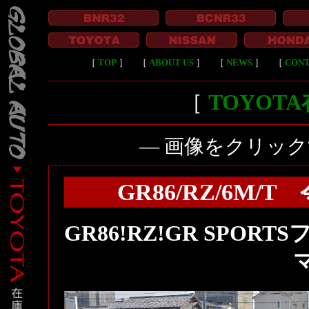
［
TOP
］
［
ABOUT US
］
［
NEWS
］
［
CON
［
TOYOT
― 画像をクリッ
GR86/RZ/6M
GR86!RZ!GR SPO