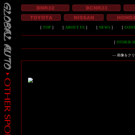
［
TOP
］
［
ABOUT US
］
［
NEWS
］
［
CON
［
OTHER-
― 画像をク