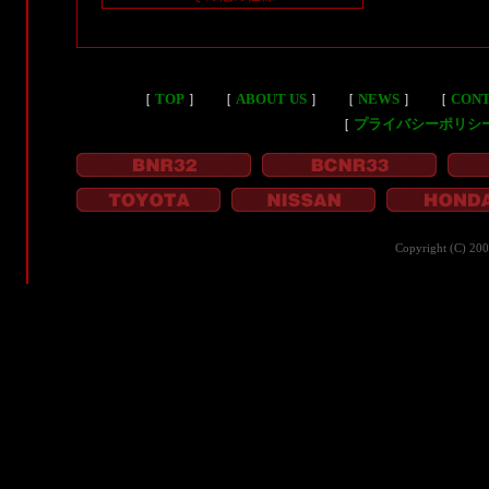
［
TOP
］
［
ABOUT US
］
［
NEWS
］
［
CON
［
プライバシーポリシ
Copyright (C) 20