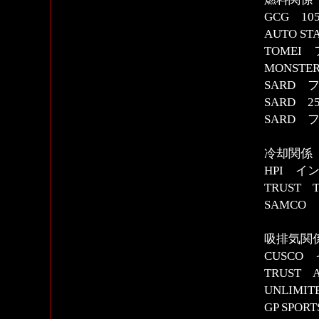
GCG 1
AUTO 
TOMEI
MONST
SARD
SARD 
SARD
冷却関係
HPI イ
TRUST
SAMCO
吸排気関
CUSC
TRUST 
UNLIMI
GP SP