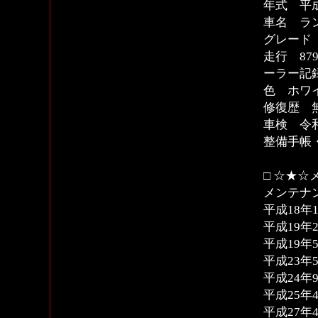
年式 平成
車名 ラ
グレード 
走行 87
ーラー記
色 ホワ
修復歴 
車検 令和
整備手帳
□ ☆★☆
メンテナ
平成18年
平成19年
平成19年
平成23年
平成24年
平成25年4
平成27年4