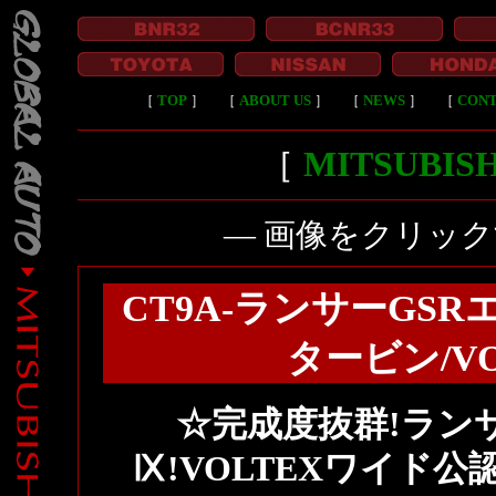
［
TOP
］
［
ABOUT US
］
［
NEWS
］
［
CON
［
MITSUBI
― 画像をクリッ
CT9A-ランサーGSR
タービン/V
☆完成度抜群!ラン
Ⅸ!VOLTEXワイド公認