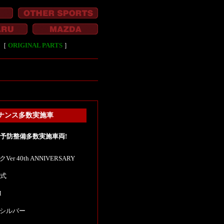
［
ORIGINAL PARTS
］
メンテナンス多数実施車
ンス!予防整備多数実施車両!
er 40th ANNIVERSARY
年式
M
シルバー