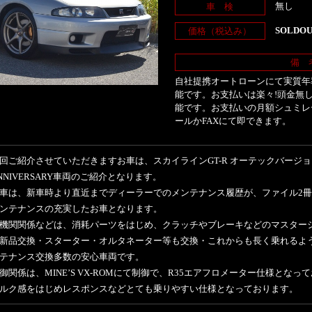
無し
車 検
SOLDO
価格（税込み）
備 
自社提携オートローンにて実質年率
能です。お支払いは楽々!頭金無し
能です。お支払いの月額シュミレ
ールかFAXにて即できます。
回ご紹介させていただきますお車は、スカイラインGT-R オーテックバージョン 
NNIVERSARY車両のご紹介となります。
車は、新車時より直近までディーラーでのメンテナンス履歴が、ファイル2
ンテナンスの充実したお車となります。
機関関係などは、消耗パーツをはじめ、クラッチやブレーキなどのマスター
新品交換・スターター・オルタネーター等も交換・これからも長く乗れるよ
テナンス交換多数の安心車両です。
御関係は、MINE’S VX-ROMにて制御で、R35エアフロメーター仕様となっ
ルク感をはじめレスポンスなどとても乗りやすい仕様となっております。