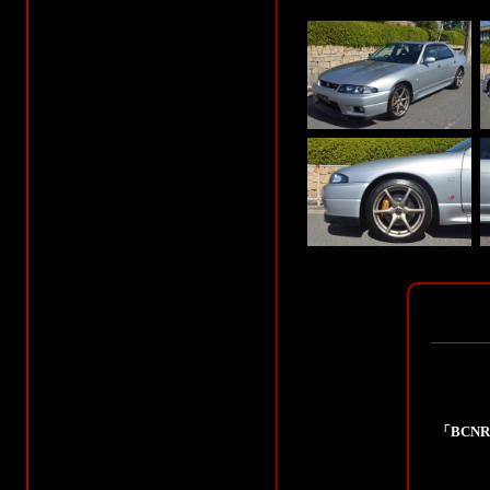
「BCNR