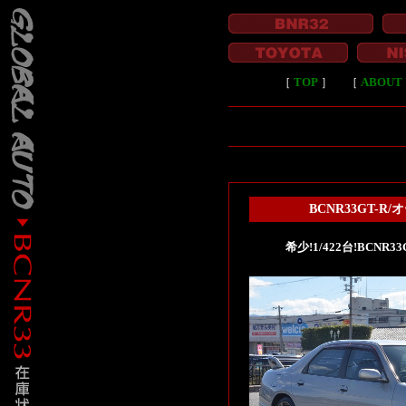
［
TOP
］
［
ABOUT 
BCNR33GT-R
希少!1/422台!BCN