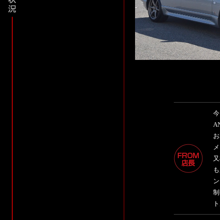
今
A
お
メ
又
も
ン
制
ト