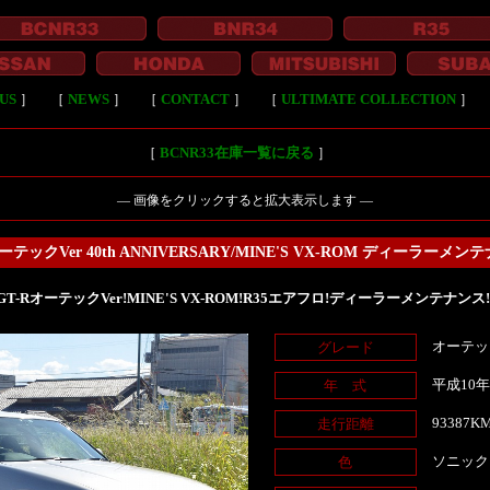
US
］
［
NEWS
］
［
CONTACT
］
［
ULTIMATE COLLECTION
］
［
BCNR33在庫一覧に戻る
］
― 画像をクリックすると拡大表示します ―
/オーテックVer 40th ANNIVERSARY/MINE'S VX-ROM ディーラー
R33GT-RオーテックVer!MINE'S VX-ROM!R35エアフロ!ディーラーメンテナ
オーテックV
グレード
平成10
年 式
93387K
走行距離
ソニック
色