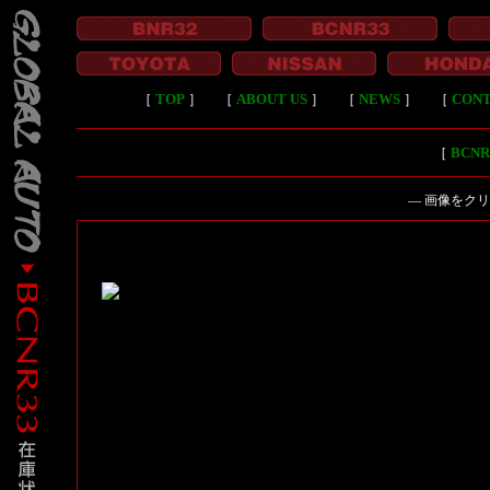
［
TOP
］
［
ABOUT US
］
［
NEWS
］
［
CON
［
BCN
― 画像をク