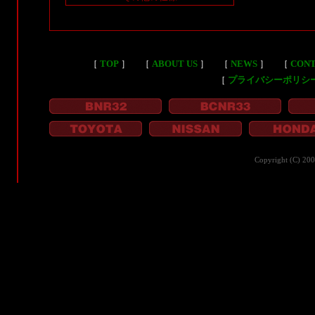
［
TOP
］
［
ABOUT US
］
［
NEWS
］
［
CON
［
プライバシーポリシ
Copyright (C) 20