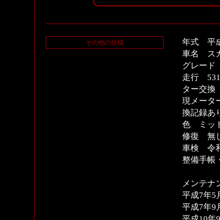
年式 平
その他の仕様
車名 スカ
グレード V
走行 53
ター交
現メーター
換記録あ
色 ミッ
修復 無
車検 令和
整備手帳
メンテナ
平成7年5
平成7年9
平成10年