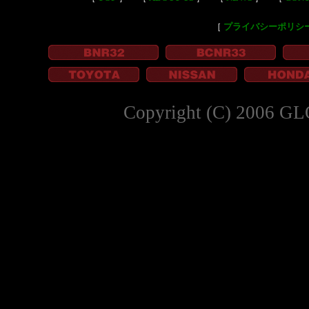
［
プライバシーポリシ
Copyright (C) 2006 GL