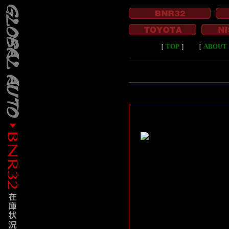
［
TOP
］
［
ABOUT 