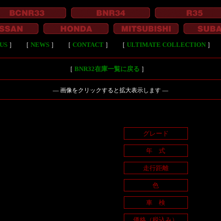
US
］
［
NEWS
］
［
CONTACT
］
［
ULTIMATE COLLECTION
］
［
BNR32在庫一覧に戻る
］
― 画像をクリックすると拡大表示します ―
グレード
年 式
走行距離
色
車 検
価格（税込み）