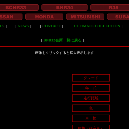
US
］
［
NEWS
］
［
CONTACT
］
［
ULTIMATE COLLECTION
］
［
BNR32在庫一覧に戻る
］
― 画像をクリックすると拡大表示します ―
グレード
年 式
走行距離
色
車 検
価格（税込み）