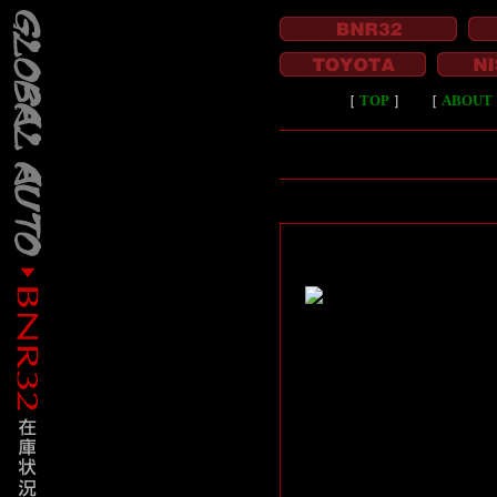
［
TOP
］
［
ABOUT 