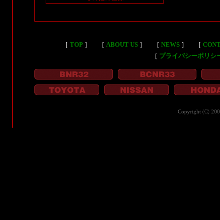
［
TOP
］
［
ABOUT US
］
［
NEWS
］
［
CON
［
プライバシーポリシ
Copyright (C) 20