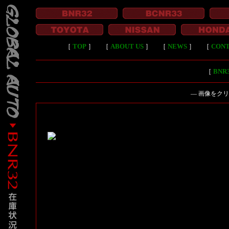
［
TOP
］
［
ABOUT US
］
［
NEWS
］
［
CON
［
BN
― 画像をク