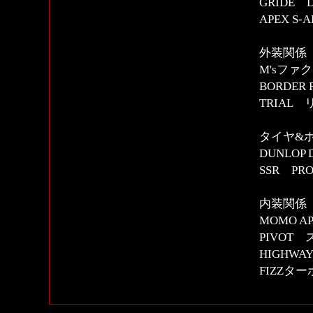
GRIDE Dig
APEX S
外装関係
M'sファ
BORDER
TRIAL
タイヤ&
DUNLOP D
SSR PRO
内装関係
MOMO 
PIVOT
HIGHWAY
FIZZタ