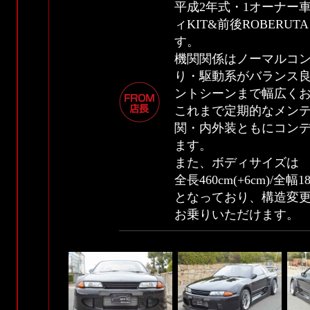
平成2年式・1オーナー
ィKIT&前後ROBER
す。
機関関係はノーマルコ
り・駆動系がバランス
ントシーンまで幅広く
これまで定期的なメン
関・内外装ともにコン
ます。
また、ボディサイズは
全長460cm(+6cm)/全幅18
となっており、構造変
お乗りいただけます。