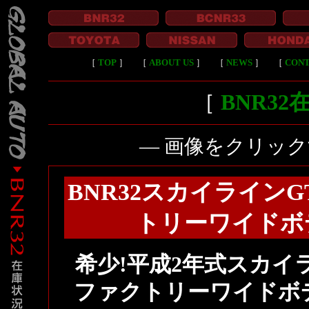
［
TOP
］
［
ABOUT US
］
［
NEWS
］
［
CON
［
BNR3
― 画像をクリッ
BNR32スカイラインG
トリーワイドボ
希少!平成2年式スカイラ
ファクトリーワイドボ