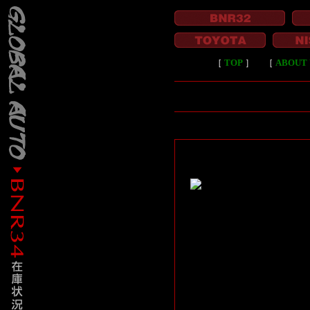
［
TOP
］
［
ABOUT 