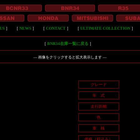
US
］
［
NEWS
］
［
CONTACT
］
［
ULTIMATE COLLECTION
］
［
BNR34在庫一覧に戻る
］
― 画像をクリックすると拡大表示します ―
グレード
年 式
走行距離
色
車 検
価格（税込み）